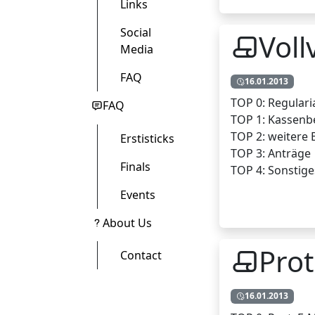
Links
Social
Vol
Media
FAQ
16.01.2013
TOP 0: Regulari
FAQ
TOP 1: Kassenb
TOP 2: weitere 
Erstisticks
TOP 3: Anträge
Finals
TOP 4: Sonstige
Events
About Us
Prot
Contact
16.01.2013