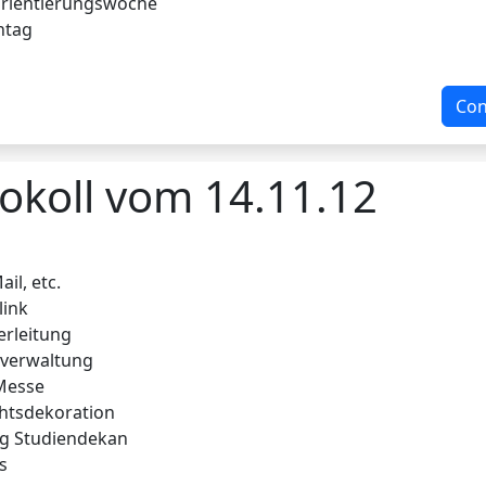
orientierungswoche
ntag
Con
okoll vom 14.11.12
il, etc.
link
erleitung
lverwaltung
Messe
htsdekoration
ng Studiendekan
s