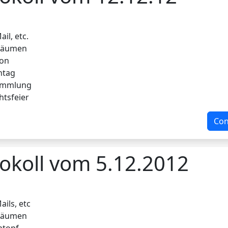
il, etc.
fräumen
ion
ntag
sammlung
htsfeier
Con
okoll vom 5.12.2012
ails, etc
fräumen