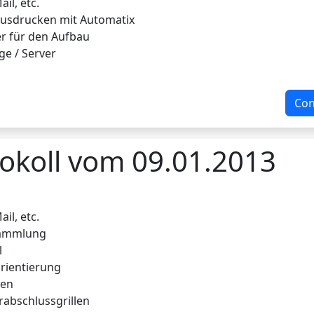
il, etc.
ausdrucken mit Automatix
fer für den Aufbau
e / Server
Con
okoll vom 09.01.2013
il, etc.
sammlung
l
rientierung
men
abschlussgrillen