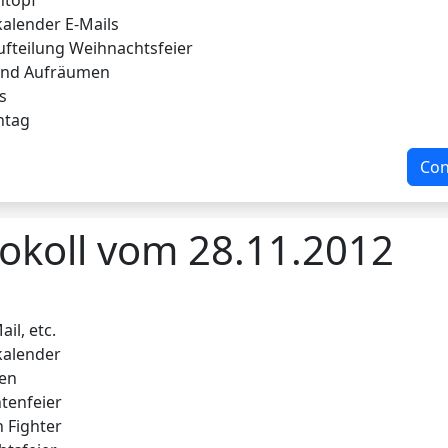
ntopf
alender E-Mails
ufteilung Weihnachtsfeier
und Aufräumen
s
ntag
Con
okoll vom 28.11.2012
il, etc.
kalender
ten
tenfeier
 Fighter