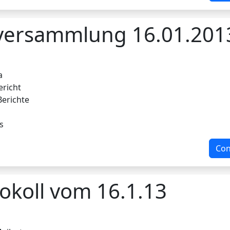
lversammlung 16.01.201
a
ericht
Berichte
s
Con
okoll vom 16.1.13