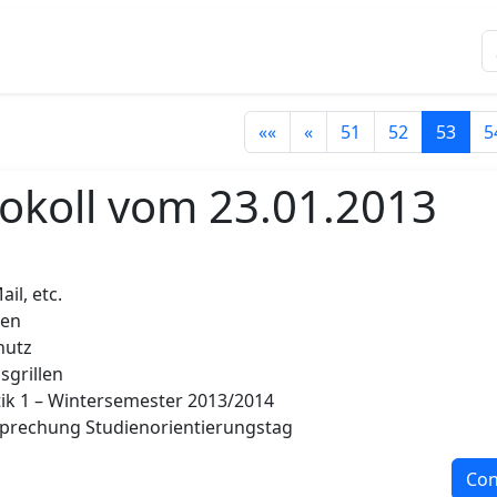
««
«
51
52
53
5
okoll vom 23.01.2013
il, etc.
men
hutz
sgrillen
ik 1 – Wintersemester 2013/2014
prechung Studienorientierungstag
Con