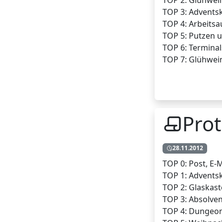
TOP 2: Glühwei
TOP 3: Adventsk
TOP 4: Arbeitsa
TOP 5: Putzen 
TOP 6: Terminal
TOP 7: Glühwei
Prot
28.11.2012
TOP 0: Post, E-Ma
TOP 1: Advents
TOP 2: Glaskas
TOP 3: Absolven
TOP 4: Dungeon