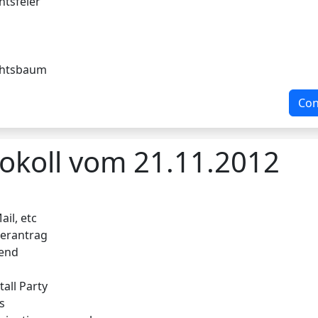
htsfeier
chtsbaum
Con
okoll vom 21.11.2012
ail, etc
derantrag
bend
tall Party
s