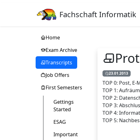
Fachschaft Informatik
Home
Exam Archive
Prot
Transcripts
23.01.2013
Job Offers
TOP 0: Post, E-Ma
First Semesters
TOP 1: Aufräu
TOP 2: Datensc
Gettings
TOP 3: Abschlus
Started
TOP 4: Informat
TOP 5: Nachbes
ESAG
Important