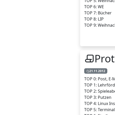
TOP 5: Weihnac
TOP 6: WE
TOP 7: Bücher
TOP 8: LIP
TOP 9: Weihna
Prot
21.11.2012
TOP 0: Post, E-M
TOP 1: Lehrför
TOP 2: Spielea
TOP 3: Putzen
TOP 4: Linux Ins
TOP 5: Terminal