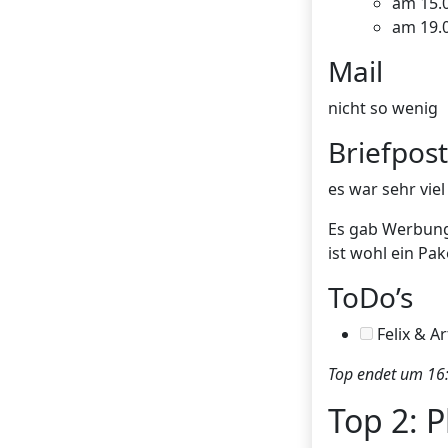
am 15.0
am 19.
Mail
nicht so wenig
Briefpost
es war sehr vie
Es gab Werbung
ist wohl ein Pa
ToDo’s
Felix & A
Top endet um 16:
Top 2: 