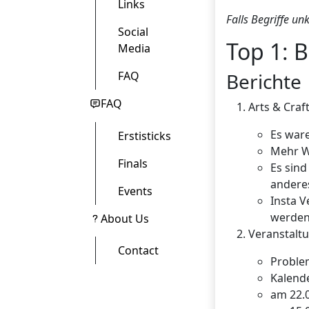
Links
Falls Begriffe un
Social
Top 1: B
Media
Berichte
FAQ
FAQ
Arts & Craf
Es war
Erstisticks
Mehr 
Finals
Es sind
anderes
Events
Insta V
werde
About Us
Veranstalt
Contact
Proble
Kalend
am 22.0