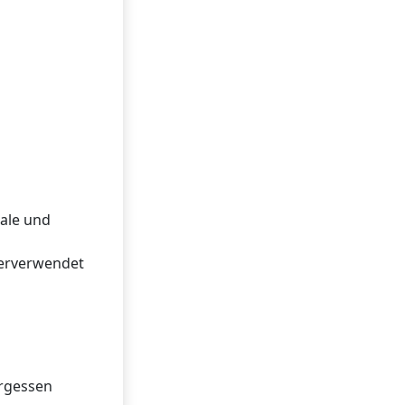
eale und
derverwendet
ergessen