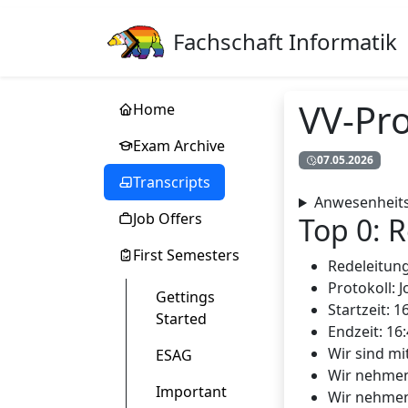
Fachschaft Informatik
VV-Pro
Home
Exam Archive
07.05.2026
Transcripts
Anwesenheits
Job Offers
Top 0: 
First Semesters
Redeleitung
Protokoll: 
Gettings
Startzeit: 1
Started
Endzeit: 16
Wir sind mi
ESAG
Wir nehmen 
Important
Wir nehmen 