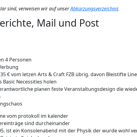
klar sind, verweisen wir auf unser
Abkürzungsverzeichnis
erichte, Mail und Post
t
en 4 Personen
Werbung
 35 € vom letzen Arts & Craft FZB übrig. davon Bleistifte Lin
 Basic Necessities holen
erantwortliche planen feste Veranstaltungsdesign die wie
n
ungschaos
me vom protokoll im kalender
ereinträge sind durcheinander
5. ist ein Konsolenabend mit der Physik der wurde wohl v