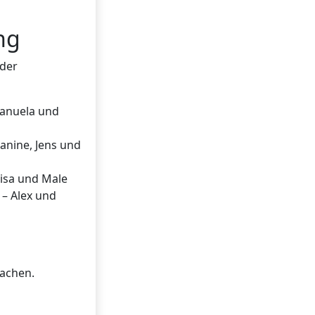
ng
 der
Manuela und
Janine, Jens und
Lisa und Male
 – Alex und
machen.