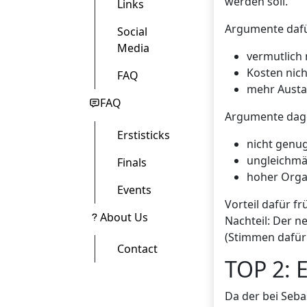
werden soll.
Links
Argumente dafü
Social
Media
vermutlich
Kosten nich
FAQ
mehr Austa
FAQ
Argumente dag
Erstisticks
nicht genug
ungleichmä
Finals
hoher Orga
Events
Vorteil dafür f
About Us
Nachteil: Der ne
(Stimmen dafür:
Contact
TOP 2: 
Da der bei Seba