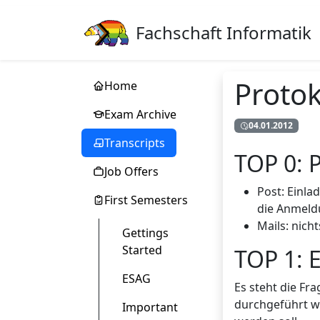
Fachschaft Informatik
Protok
Home
Exam Archive
04.01.2012
Transcripts
TOP 0: P
Job Offers
Post: Einl
First Semesters
die Anmeld
Mails: nich
Gettings
Started
TOP 1: E
ESAG
Es steht die Fr
durchgeführt we
Important