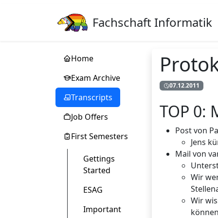
Fachschaft Informatik
Protok
Home
Exam Archive
07.12.2011
Transcripts
TOP 0: M
Job Offers
Post von P
First Semesters
Jens k
Mail von v
Gettings
Unters
Started
Wir wer
Stellen
ESAG
Wir wis
Important
können