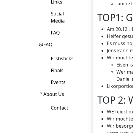
Links
Janine 
Social
TOP1: G
Media
Am 20.12., 
FAQ
Helfer gesu
Es muss no
FAQ
Jens kann m
Wir möchte
Erstisticks
Eisen 
Finals
Wer mac
Daniel
Events
Likörportio
About Us
TOP 2: 
Contact
WE feiert mi
Wir möchten
Wir besorg