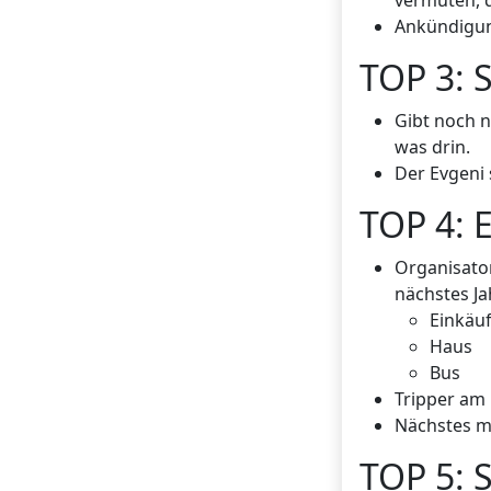
vermuten, d
Ankündigung
TOP 3: 
Gibt noch n
was drin.
Der Evgeni 
TOP 4: E
Organisator
nächstes Ja
Einkäu
Haus
Bus
Tripper am 
Nächstes ma
TOP 5: 