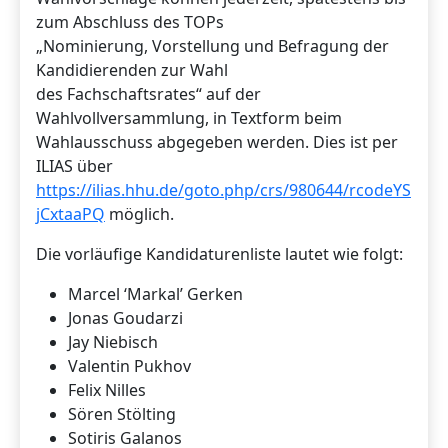
zum Abschluss des TOPs
„Nominierung, Vorstellung und Befragung der
Kandidierenden zur Wahl
des Fachschaftsrates“ auf der
Wahlvollversammlung, in Textform beim
Wahlausschuss abgegeben werden. Dies ist per
ILIAS über
https://ilias.hhu.de/goto.php/crs/980644/rcodeYS
jCxtaaPQ
möglich.
Die vorläufige Kandidaturenliste lautet wie folgt:
Marcel ‘Markal’ Gerken
Jonas Goudarzi
Jay Niebisch
Valentin Pukhov
Felix Nilles
Sören Stölting
Sotiris Galanos