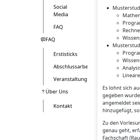
Social
Musterstud
Media
Mathem
Progr
FAQ
Rechne
Wissens
FAQ
Musterstud
Progr
Erstisticks
Wissens
Abschlussarbeit
Analysis
Lineare
Veranstaltungen
Es lohnt sich a
Über Uns
gegeben wurde. 
angemeldet seid
Kontakt
hinzugefügt, so
Zu den Vorlesun
genau geht, erf
Fachschaft (Rau