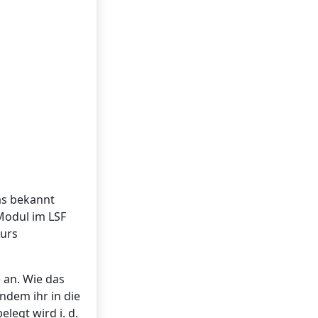
as bekannt
 Modul im LSF
Kurs
 an. Wie das
ndem ihr in die
legt wird i. d.