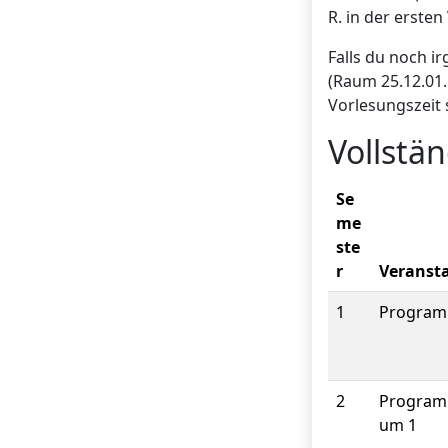
R. in der erste
Falls du noch i
(Raum 25.12.01
Vorlesungszeit 
Vollstä
Se
me
ste
r
Veranst
1
Program
2
Program
um 1