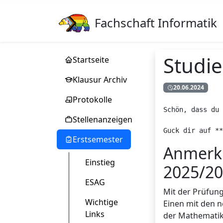
Fachschaft Informatik
Studi
Startseite
Klausur Archiv
20.06.2024
Protokolle
Schön, dass du 
Stellenanzeigen
Guck dir auf **
Erstsemester
Anmerk
Einstieg
2025/2
ESAG
Mit der Prüfun
Wichtige
Einen mit den 
Links
der Mathematik.