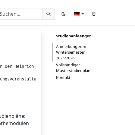
🇩🇪
Studienanfaenger
Anmerkung zum
Wintersemester
2025/2026
Vollständiger
n der Heinrich-Heine-Universität interessierst. Auf dies
Musterstudienplan:
Kontakt
ungsveranstaltung an, um einen schönen Start ins Studium
udienpläne:
Mathemodulen