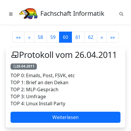
Fachschaft Informatik
««
«
58
59
60
61
62
»
»»
Protokoll vom 26.04.2011
26.04.2011
TOP 0: Emails, Post, FSVK, etc
TOP 1: Brief an den Dekan
TOP 2: MLP-Gespräch
TOP 3: Umfrage
TOP 4: Linux Install Party
Weiterlesen