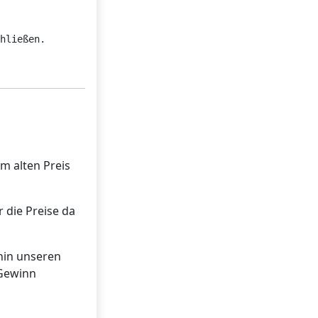
hließen.

um alten Preis
 die Preise da
hin unseren
 Gewinn