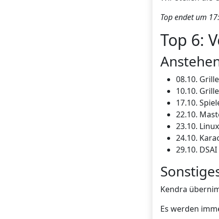
Top endet um 17:
Top 6: 
Anstehen
08.10. Grill
10.10. Grill
17.10. Spie
22.10. Mast
23.10. Linu
24.10. Kara
29.10. DSAI
Sonstige
Kendra übernim
Es werden immer