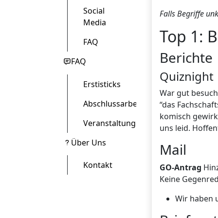
Social
Falls Begriffe un
Media
Top 1: B
FAQ
Berichte
FAQ
Quiznight
Erstisticks
War gut besucht
Abschlussarbeit
“das Fachschaft
komisch gewirkt
Veranstaltungen
uns leid. Hoffen
Über Uns
Mail
Kontakt
GO-Antrag
Hinz
Keine Gegenre
Wir haben u