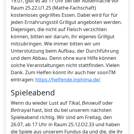
19.07, gibt es ab 17 Uhr bei der Außenfläche vor
Raum 25.22.U1.25 (Mathe-Fachschaft)
kostenloses gegrilltes Essen. Dabei wird für für
jeden Ernährungsstil Grillgut angeboten werden.
Diejenigen, die nicht auf Fleisch verzichten
können, bitten wir darum, ihr eigenes Grillgut
mitzubringen. Wie immer bitten wir um
Unterstützung beim Aufbau, der Durchführung
und dem Abbau. Denn ohne eure Hilfe können
solche Veranstaltungen nicht stattfinden. Vielen
Dank. Zum Helfen könnt ihr auch hier soonTM
eintragen:
https://helfende.inphima.de/
Spieleabend
Wenn du wieder Lust auf 𝘛𝘪𝘬𝘢𝘭, 𝘉𝘦𝘰𝘸𝘶𝘭𝘧 oder
𝘉𝘦𝘵𝘳𝘢𝘺𝘢𝘭 hast, bist du bei unserem nächsten
Spieleabend richtig. Wir sind am Freitag, den
26.07, ab 17 Uhr in Raum 25.12.O2.33 und haben
die Spiele aus unserem Fundus da und die, die ihr