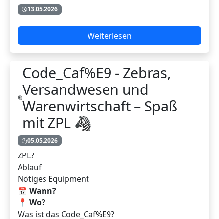
13.05.2026
Weiterlesen
Code_Caf%E9 - Zebras,
Versandwesen und
Warenwirtschaft – Spaß
mit ZPL 🦓
05.05.2026
ZPL?
Ablauf
Nötiges Equipment
📅
Wann?
📍
Wo?
Was ist das Code_Caf%E9?